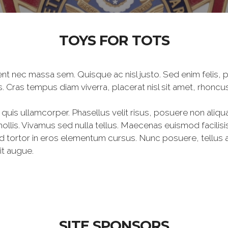
TOYS FOR TOTS
aesent nec massa sem. Quisque ac nisl justo. Sed enim felis
isis. Cras tempus diam viverra, placerat nisl sit amet, rhoncus
i quis ullamcorper. Phasellus velit risus, posuere non aliqu
ollis. Vivamus sed nulla tellus. Maecenas euismod facilisis 
tortor in eros elementum cursus. Nunc posuere, tellus at
it augue.
SITE SPONSORS