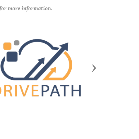
 for more information.
Next